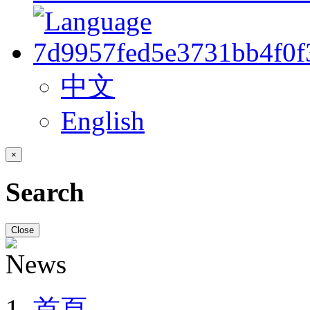
中文
English
×
Search
Close
首頁