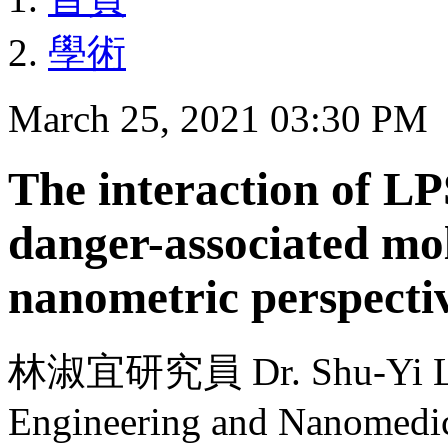
學術
March 25, 2021 03:30 PM
The interaction of L
danger-associated mo
nanometric perspecti
林淑宜研究員 Dr. Shu-Yi Lin f
Engineering and Nanomedic