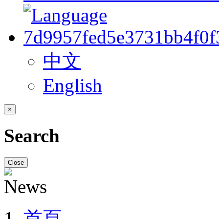
中文
English
×
Search
Close
首頁