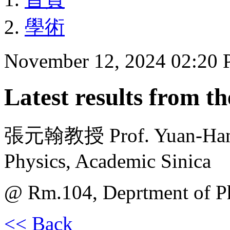
學術
November 12, 2024 02:20
Latest results from 
張元翰教授 Prof. Yuan-Hann 
Physics, Academic Sinica
@ Rm.104, Deprtment of
<< Back