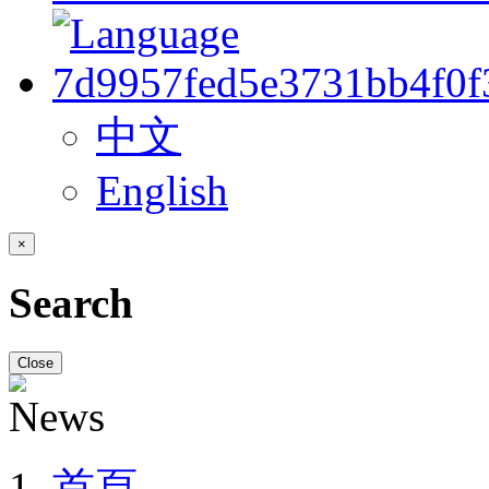
中文
English
×
Search
Close
首頁