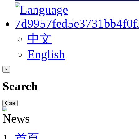
中文
English
×
Search
Close
首頁