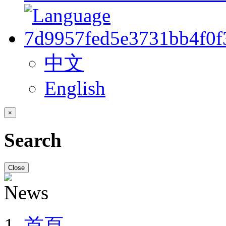
中文
English
×
Search
Close
首頁