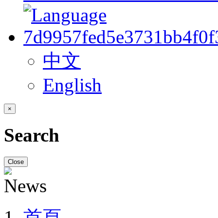
中文
English
×
Search
Close
首頁