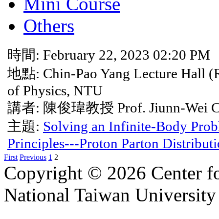
Mini Course
Others
時間: February 22, 2023 02:20 PM
地點: Chin-Pao Yang Lecture Hall (
of Physics, NTU
講者: 陳俊瑋教授 Prof. Jiunn-Wei C
主題:
Solving an Infinite-Body Prob
Principles---Proton Parton Distribu
First
Previous
1
2
Copyright © 2026 Center f
National Taiwan University