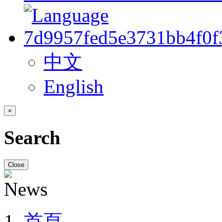
中文
English
×
Search
Close
首頁