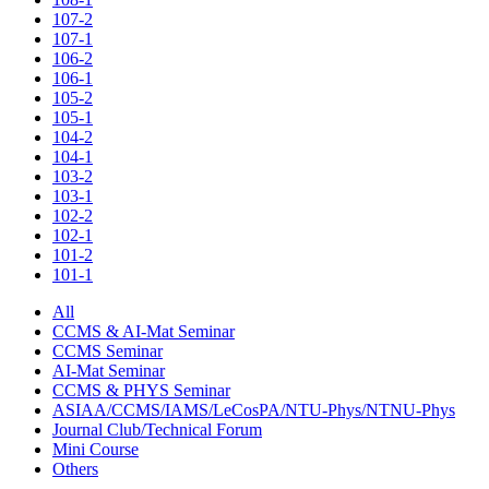
107-2
107-1
106-2
106-1
105-2
105-1
104-2
104-1
103-2
103-1
102-2
102-1
101-2
101-1
All
CCMS & AI-Mat Seminar
CCMS Seminar
AI-Mat Seminar
CCMS & PHYS Seminar
ASIAA/CCMS/IAMS/LeCosPA/NTU-Phys/NTNU-Phys
Journal Club/Technical Forum
Mini Course
Others