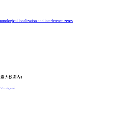
pological localization and interference zeros
紀念講堂臺大校園內)
ron liquid