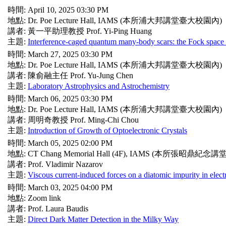
時間: April 10, 2025 03:30 PM
地點: Dr. Poe Lecture Hall, IAMS (本所浦大邦講堂臺大校園內)
講者: 黃一平助理教授 Prof. Yi-Ping Huang
主題:
Interference-caged quantum many-body scars: the Fock space to
時間: March 27, 2025 03:30 PM
地點: Dr. Poe Lecture Hall, IAMS (本所浦大邦講堂臺大校園內)
講者: 陳俞融主任 Prof. Yu-Jung Chen
主題:
Laboratory Astrophysics and Astrochemistry
時間: March 06, 2025 03:30 PM
地點: Dr. Poe Lecture Hall, IAMS (本所浦大邦講堂臺大校園內)
講者: 周明奇教授 Prof. Ming-Chi Chou
主題:
Introduction of Growth of Optoelectronic Crystals
時間: March 05, 2025 02:00 PM
地點: CT Chang Memorial Hall (4F), IAMS (本所張昭鼎
講者: Prof. Vladimir Nazarov
主題:
Viscous current-induced forces on a diatomic impurity in elect
時間: March 03, 2025 04:00 PM
地點: Zoom link
講者: Prof. Laura Baudis
主題:
Direct Dark Matter Detection in the Milky Way