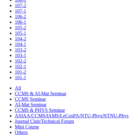
107-2
107-1
106-2
106-1
105-2
105-1
104-2
104-1
103-2
103-1
102-2
102-1
101-2
101-1
All
CCMS & AI-Mat Seminar
CCMS Seminar
AI-Mat Seminar
CCMS & PHYS Seminar
ASIAA/CCMS/IAMS/LeCosPA/NTU-Phys/NTNU-Phys
Journal Club/Technical Forum
Mini Course
Others