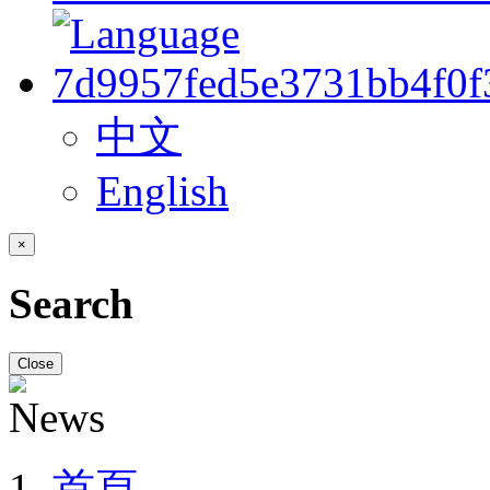
中文
English
×
Search
Close
首頁