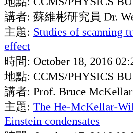
地點: CCMS/PHYSICS BU
講者: 蘇維彬研究員 Dr. Wei 
主題:
Studies of scanning 
effect
時間: October 18, 2016 02
地點: CCMS/PHYSICS BU
講者: Prof. Bruce McKellar
主題:
The He-McKellar-Wil
Einstein condensates