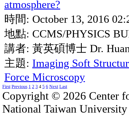
atmosphere?
時間: October 13, 2016 02
地點: CCMS/PHYSICS BU
講者: 黃英碩博士 Dr. Huang
主題:
Imaging Soft Structur
Force Microscopy
First
Previous
1
2
3
4
5
6
Next
Last
Copyright © 2026 Center f
National Taiwan University