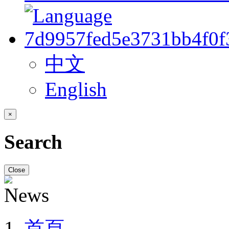
中文
English
×
Search
Close
首頁