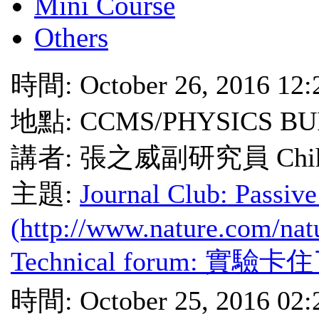
Mini Course
Others
時間: October 26, 2016 12
地點: CCMS/PHYSICS BU
講者: 張之威副研究員 Chih-
主題:
Journal Club: Passive
(http://www.nature.com/nat
Technical forum:
時間: October 25, 2016 02