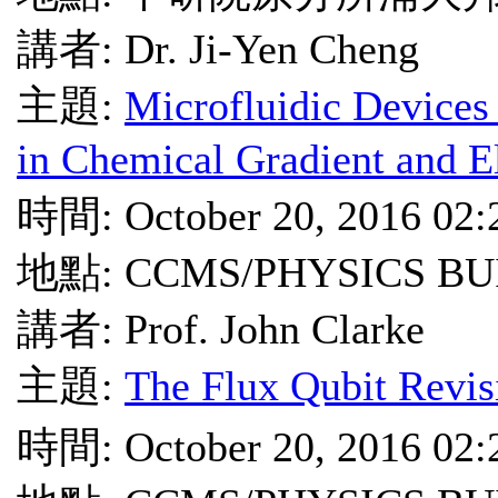
講者: Dr. Ji-Yen Cheng
主題:
Microfluidic Devices 
in Chemical Gradient and El
時間: October 20, 2016 02
地點: CCMS/PHYSICS BU
講者: Prof. John Clarke
主題:
The Flux Qubit Revis
時間: October 20, 2016 02