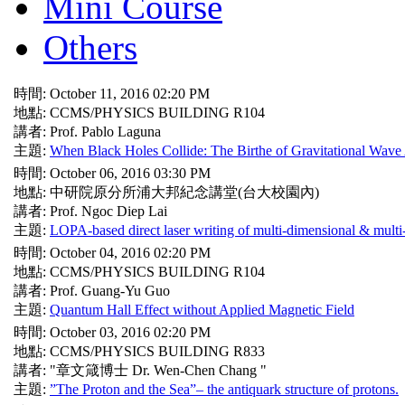
Mini Course
Others
時間: October 11, 2016 02:20 PM
地點: CCMS/PHYSICS BUILDING R104
講者: Prof. Pablo Laguna
主題:
When Black Holes Collide: The Birthe of Gravitational Wav
時間: October 06, 2016 03:30 PM
地點: 中研院原分所浦大邦紀念講堂(台大校園內)
講者: Prof. Ngoc Diep Lai
主題:
LOPA-based direct laser writing of multi-dimensional & multi-
時間: October 04, 2016 02:20 PM
地點: CCMS/PHYSICS BUILDING R104
講者: Prof. Guang-Yu Guo
主題:
Quantum Hall Effect without Applied Magnetic Field
時間: October 03, 2016 02:20 PM
地點: CCMS/PHYSICS BUILDING R833
講者: "章文箴博士 Dr. Wen-Chen Chang "
主題:
”The Proton and the Sea”– the antiquark structure of protons.