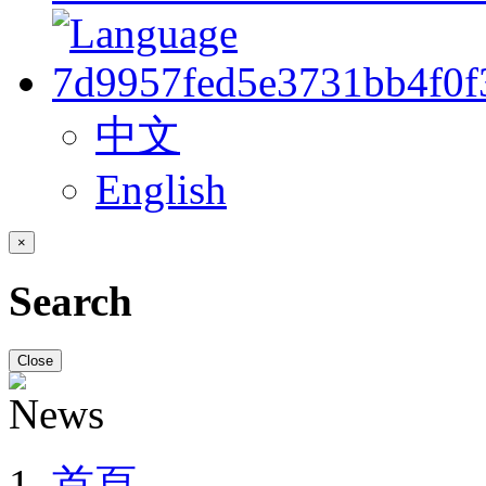
中文
English
×
Search
Close
首頁