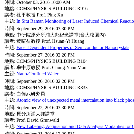
時間: October 03, 2016 10:00 AM
地點: CCMS/PHYSICS BUILDING R916
講者: 徐平教授 Prof. Ping Xu
主題:
In Situ Raman Monitoring of Laser Induced Chemical Reacti
時間: September 29, 2016 03:30 PM
地點: 中研院原分所浦大邦紀念講堂(台大校園內)
講者: 黃暄益教授 Prof. Hsuan-Yi Huang
主題:
Facet-Dependent Properties of Semiconductor Nanocrystals
時間: September 27, 2016 02:20 PM
地點: CCMS/PHYSICS BUILDING R104
講者: 牟中原教授 Prof. Chung-Yuan Mou
主題:
Nano-Confined Water
時間: September 26, 2016 02:20 PM
地點: CCMS/PHYSICS BUILDING R833
講者: 白偉武研究員
主題:
Atomic view of unexpected metal intercalation into black ph
時間: September 22, 2016 03:30 PM
地點: 原分所浦大邦講堂
講者: Prof. David Grunwald
主題:
New Labeling, Acquisition and Data Analysis Modalities for 
時間: September 21, 2016 12:20 PM