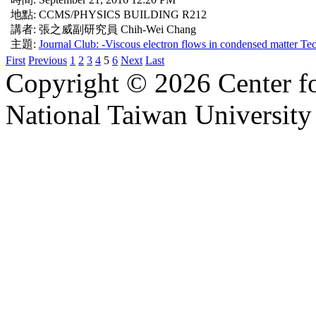
地點: CCMS/PHYSICS BUILDING R212
講者: 張之威副研究員 Chih-Wei Chang
主題:
Journal Club: -Viscous electron flows in conden
First
Previous
1
2
3
4
5
6
Next
Last
Copyright © 2026 Center f
National Taiwan University