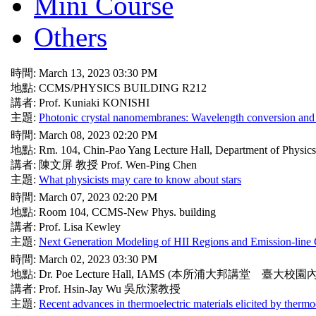
Mini Course
Others
時間: March 13, 2023 03:30 PM
地點: CCMS/PHYSICS BUILDING R212
講者: Prof. Kuniaki KONISHI
主題:
Photonic crystal nanomembranes: Wavelength conversion and po
時間: March 08, 2023 02:20 PM
地點: Rm. 104, Chin-Pao Yang Lecture Hall, Department of Physic
講者: 陳文屏 教授 Prof. Wen-Ping Chen
主題:
What physicists may care to know about stars
時間: March 07, 2023 02:20 PM
地點: Room 104, CCMS-New Phys. building
講者: Prof. Lisa Kewley
主題:
Next Generation Modeling of HII Regions and Emission-line 
時間: March 02, 2023 03:30 PM
地點: Dr. Poe Lecture Hall, IAMS (本所浦大邦講堂 臺大校園內
講者: Prof. Hsin-Jay Wu 吳欣潔教授
主題:
Recent advances in thermoelectric materials elicited by ther