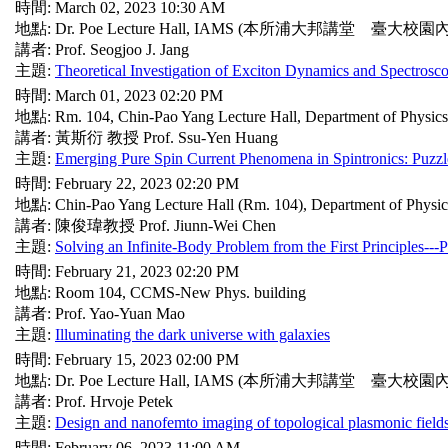
時間: March 02, 2023 10:30 AM
地點: Dr. Poe Lecture Hall, IAMS (本所浦大邦講堂 臺大校園內
講者: Prof. Seogjoo J. Jang
主題:
Theoretical Investigation of Exciton Dynamics and Spectrosc
時間: March 01, 2023 02:20 PM
地點: Rm. 104, Chin-Pao Yang Lecture Hall, Department of Physic
講者: 黃斯衍 教授 Prof. Ssu-Yen Huang
主題:
Emerging Pure Spin Current Phenomena in Spintronics: Puzzl
時間: February 22, 2023 02:20 PM
地點: Chin-Pao Yang Lecture Hall (Rm. 104), Department of Physi
講者: 陳俊瑋教授 Prof. Jiunn-Wei Chen
主題:
Solving an Infinite-Body Problem from the First Principles---
時間: February 21, 2023 02:20 PM
地點: Room 104, CCMS-New Phys. building
講者: Prof. Yao-Yuan Mao
主題:
Illuminating the dark universe with galaxies
時間: February 15, 2023 02:00 PM
地點: Dr. Poe Lecture Hall, IAMS (本所浦大邦講堂 臺大校園內
講者: Prof. Hrvoje Petek
主題:
Design and nanofemto imaging of topological plasmonic field
時間: February 06, 2023 11:00 AM