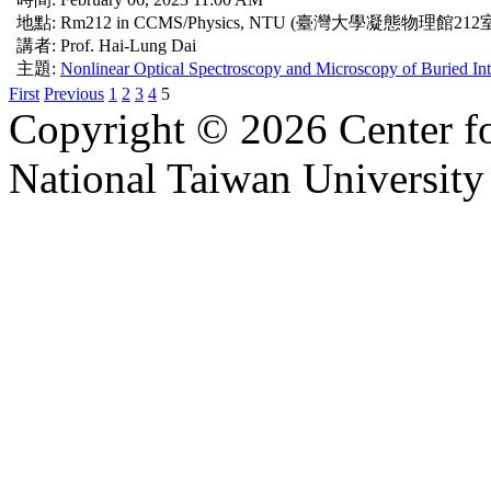
地點: Rm212 in CCMS/Physics, NTU (臺灣大學凝態物理館212
講者: Prof. Hai-Lung Dai
主題:
Nonlinear Optical Spectroscopy and Microscopy of Buried Inte
First
Previous
1
2
3
4
5
Copyright © 2026 Center f
National Taiwan University