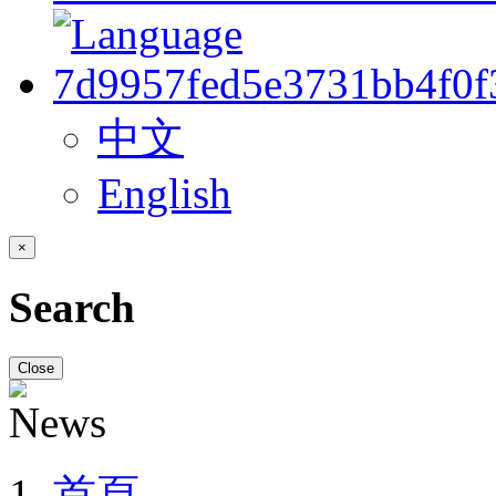
中文
English
×
Search
Close
首頁