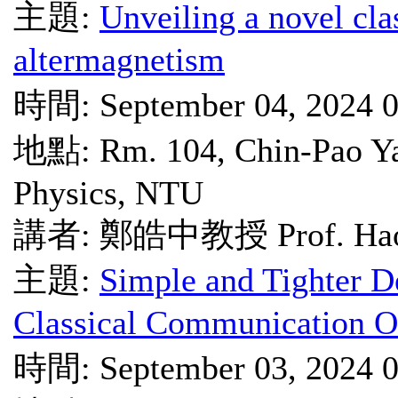
主題:
Unveiling a novel cla
altermagnetism
時間: September 04, 2024 
地點: Rm. 104, Chin-Pao Yan
Physics, NTU
講者: 鄭皓中教授 Prof. Hao-
主題:
Simple and Tighter De
Classical Communication 
時間: September 03, 2024 