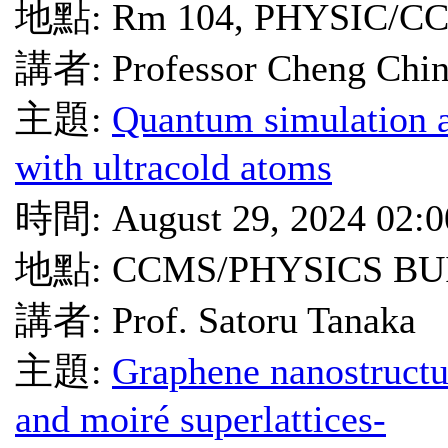
地點: Rm 104, PHYSIC/CC
講者: Professor Cheng Chi
主題:
Quantum simulation a
with ultracold atoms
時間: August 29, 2024 02:
地點: CCMS/PHYSICS BU
講者: Prof. Satoru Tanaka
主題:
Graphene nanostructu
and moiré superlattices-