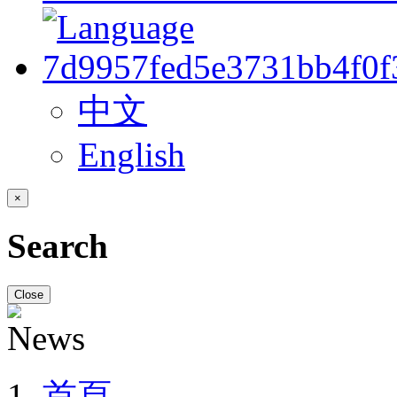
中文
English
×
Search
Close
首頁