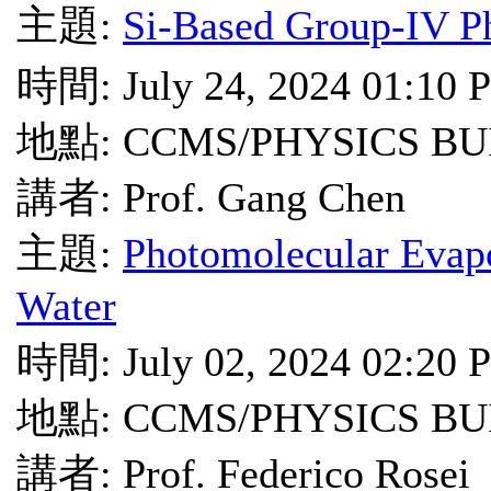
主題:
Si-Based Group-IV P
時間: July 24, 2024 01:10 
地點: CCMS/PHYSICS BU
講者: Prof. Gang Chen
主題:
Photomolecular Evapo
Water
時間: July 02, 2024 02:20 
地點: CCMS/PHYSICS BU
講者: Prof. Federico Rosei