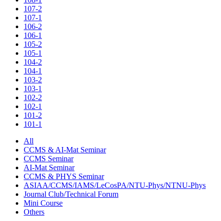
107-2
107-1
106-2
106-1
105-2
105-1
104-2
104-1
103-2
103-1
102-2
102-1
101-2
101-1
All
CCMS & AI-Mat Seminar
CCMS Seminar
AI-Mat Seminar
CCMS & PHYS Seminar
ASIAA/CCMS/IAMS/LeCosPA/NTU-Phys/NTNU-Phys
Journal Club/Technical Forum
Mini Course
Others