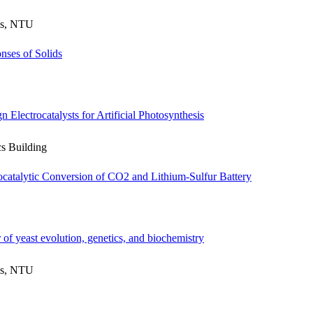
cs, NTU
nses of Solids
 Electrocatalysts for Artificial Photosynthesis
s Building
rocatalytic Conversion of CO2 and Lithium-Sulfur Battery
of yeast evolution, genetics, and biochemistry
cs, NTU