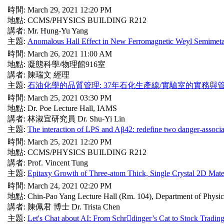
時間: March 29, 2021 12:20 PM
地點: CCMS/PHYSICS BUILDING R212
講者: Mr. Hung-Yu Yang
主題:
Anomalous Hall Effect in New Ferromagnetic Weyl Semimetal
時間: March 26, 2021 11:00 AM
地點: 凝態科學/物理館916室
講者: 陳瑞文 經理
主題:
石油化學的品質管理: 37年石化生產線/實驗室的實務與
時間: March 25, 2021 03:30 PM
地點: Dr. Poe Lecture Hall, IAMS
講者: 林淑宜研究員 Dr. Shu-Yi Lin
主題:
The interaction of LPS and Aβ42: redefine two danger-associa
時間: March 25, 2021 12:20 PM
地點: CCMS/PHYSICS BUILDING R212
講者: Prof. Vincent Tung
主題:
Epitaxy Growth of Three-atom Thick, Single Crystal 2D Mate
時間: March 24, 2021 02:20 PM
地點: Chin-Pao Yang Lecture Hall (Rm. 104), Department of Physi
講者: 陳佩君 博士 Dr. Trista Chen
主題:
Let's Chat about AI: From Schrdinger’s Cat to Stock Tradin