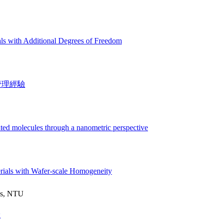
s with Additional Degrees of Freedom
管理經驗
ted molecules through a nanometric perspective
rials with Wafer-scale Homogeneity
cs, NTU
g