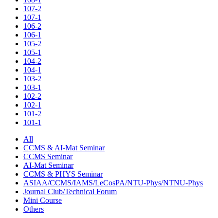
107-2
107-1
106-2
106-1
105-2
105-1
104-2
104-1
103-2
103-1
102-2
102-1
101-2
101-1
All
CCMS & AI-Mat Seminar
CCMS Seminar
AI-Mat Seminar
CCMS & PHYS Seminar
ASIAA/CCMS/IAMS/LeCosPA/NTU-Phys/NTNU-Phys
Journal Club/Technical Forum
Mini Course
Others