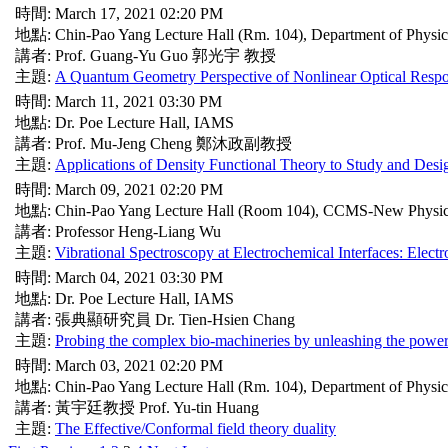
時間: March 17, 2021 02:20 PM
地點: Chin-Pao Yang Lecture Hall (Rm. 104), Department of Physi
講者: Prof. Guang-Yu Guo 郭光宇 教授
主題:
A Quantum Geometry Perspective of Nonlinear Optical Respo
時間: March 11, 2021 03:30 PM
地點: Dr. Poe Lecture Hall, IAMS
講者: Prof. Mu-Jeng Cheng 鄭沐政副教授
主題:
Applications of Density Functional Theory to Study and Design
時間: March 09, 2021 02:20 PM
地點: Chin-Pao Yang Lecture Hall (Room 104), CCMS-New Physic
講者: Professor Heng-Liang Wu
主題:
Vibrational Spectroscopy at Electrochemical Interfaces: Elect
時間: March 04, 2021 03:30 PM
地點: Dr. Poe Lecture Hall, IAMS
講者: 張典顯研究員 Dr. Tien-Hsien Chang
主題:
Probing the complex bio-machineries by unleashing the power 
時間: March 03, 2021 02:20 PM
地點: Chin-Pao Yang Lecture Hall (Rm. 104), Department of Physi
講者: 黃宇廷教授 Prof. Yu-tin Huang
主題:
The Effective/Conformal field theory duality