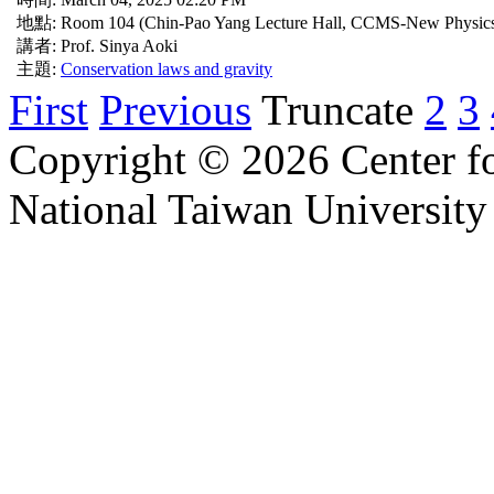
地點: Room 104 (Chin-Pao Yang Lecture Hall, CCMS-New Physics
講者: Prof. Sinya Aoki
主題:
Conservation laws and gravity
First
Previous
Truncate
2
3
Copyright © 2026 Center f
National Taiwan University