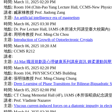
時間: March 11, 2025 02:20 PM
地點: Room 104 (Chin-Pao Yang Lecture Hall, CCMS-New Physics
講者: 臧家棟教授 Prof. Jiadong Zang
主題:
An artificial intelligence era of magnetism
時間: March 06, 2025 03:30 PM
地點: Dr. Poe Lecture Hall, IAMS (本所浦大邦講堂臺大校園內)
講者: 周明奇教授 Prof. Ming-Chi Chou
主題:
Introduction of Growth of Optoelectronic Crystals
時間: March 06, 2025 10:20 AM
地點: CCMS R212
講者:
主題:
AI-Mat 職涯規劃及心理健康系列講座資訊 嬋柔運動與壓力釋放Gyroki
時間: March 05, 2025 02:20 PM
地點: Room 104, PHYSICS/CCMS Building
講者: 張明強教授 Prof. Ming-Chiang Chung
主題:
Deep Learning of Phase Transitions for Bilinear-Biquadratic 
時間: March 05, 2025 02:00 PM
地點: CT Chang Memorial Hall (4F), IAMS (本所張昭鼎
講者: Prof. Vladimir Nazarov
主題:
Viscous current-induced forces on a diatomic impurity in elect
時間: March 04, 2025 02:20 PM