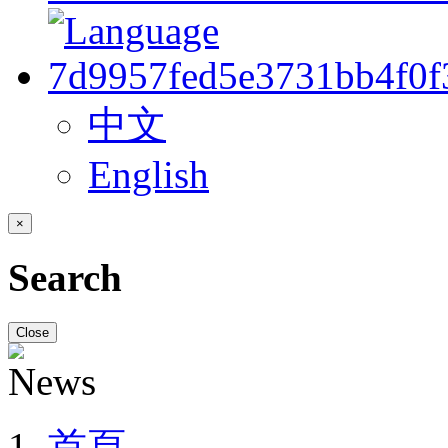
中文
English
×
Search
Close
首頁