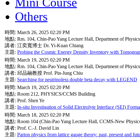
Mini Course
Others
時間: March 26, 2025 02:20 PM
地點: Rm. 104, Chin-Pao Yang Lecture Hall, Department of Physic
講者: 江奕寬博士 Dr. Yi-Kuan Chiang
主題:
Probing the Cosmic Energy Density Inventory with Tomograp
時間: March 19, 2025 02:20 PM
地點: Rm. 104, Chin-Pao Yang Lecture Hall, Department of Physic
講者: 邱品融教授 Prof. Pin-Jung Chiu
主題:
Searching for neutrinoless double beta decay with LEGEND
時間: March 19, 2025 02:20 PM
地點: Room 212, PHYSICS/CCMS Building
講者: Prof. Shen Ye
主題:
In-situ Investigation of Solid Electrolyte Interface (SEI) For
時間: March 18, 2025 02:20 PM
地點: Room 104 (Chin-Pao Yang Lecture Hall, CCMS-New Physics
講者: Prof. C.-J. David Lin
主題:
Parton physics from lattice gauge theory: past, present and fut