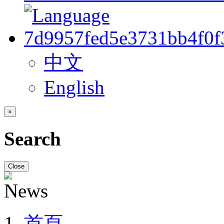
中文
English
×
Search
Close
首頁