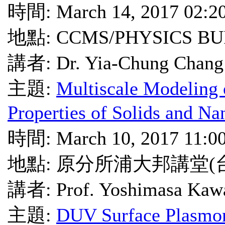
時間: March 14, 2017 02:2
地點: CCMS/PHYSICS BU
講者: Dr. Yia-Chung Chang
主題:
Multiscale Modeling 
Properties of Solids and Na
時間: March 10, 2017 11:0
地點: 原分所浦大邦講堂(
講者: Prof. Yoshimasa 
主題:
DUV Surface Plasmon