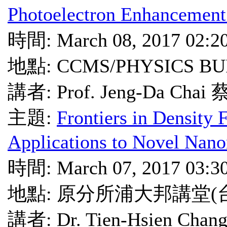
Photoelectron Enhancement
時間: March 08, 2017 02:2
地點: CCMS/PHYSICS BU
講者: Prof. Jeng-Da Ch
主題:
Frontiers in Density 
Applications to Novel Nano
時間: March 07, 2017 03:3
地點: 原分所浦大邦講堂(
講者: Dr. Tien-Hsien 