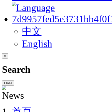
中文
English
×
Search
Close
首頁