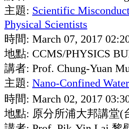
主題:
Scientific Misconduct
Physical Scientists
時間: March 07, 2017 02:2
地點: CCMS/PHYSICS BU
講者: Prof. Chung-Yuan M
主題:
Nano-Confined Wate
時間: March 02, 2017 03:3
地點: 原分所浦大邦講堂(
講者: Prof. Pik-Yin La