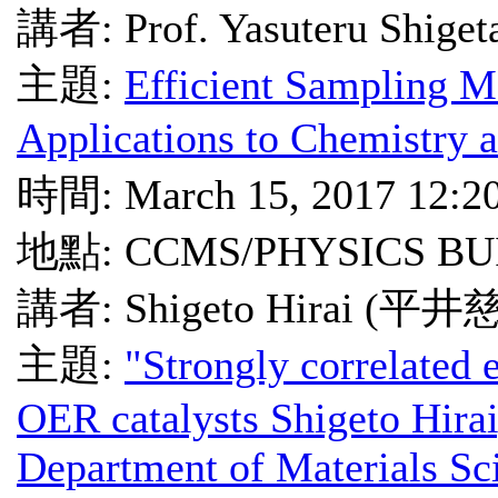
講者: Prof. Yasuteru Shiget
主題:
Efficient Sampling M
Applications to Chemistry a
時間: March 15, 2017 12:2
地點: CCMS/PHYSICS BU
講者: Shigeto Hirai (
主題:
"Strongly correlated 
OER catalysts Shigeto Hirai
Department of Materials Sc