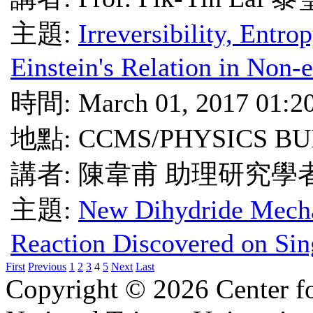
主題:
Irreversibility, Entro
Einstein's Relation in Non-
時間: March 01, 2017 01:2
地點: CCMS/PHYSICS BU
講者: 陳韋甫 助理研究學
主題:
New Dihydride Mecha
Reaction Discovered on Sin
First
Previous
1
2
3
4
5
Next
Last
Copyright © 2026 Center f